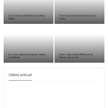
Ecc: Un esterno dal Brindisi per la Toma
1°Cat: Nuovo Direttore Sportivo per lo
Maglie
Statte
Ecc: nuovo colpo di mercato per l’attacco
Serie C: maxi multa di 40mila euro al
del Molfetta
Taranto, ecco perché
Ultimi articoli