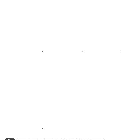
.
.
.
.