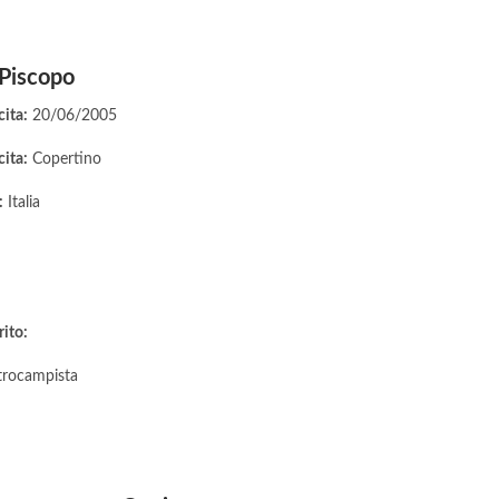
Piscopo
cita:
20/06/2005
cita:
Copertino
:
Italia
rito:
rocampista