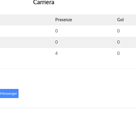
Carriera
Presenze
Gol
0
0
0
0
4
0
 Messenger