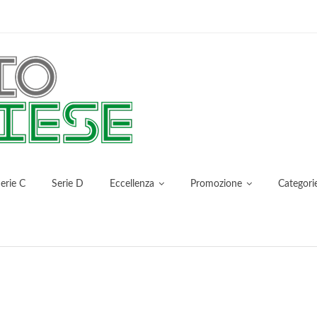
erie C
Serie D
Eccellenza
Promozione
Categori