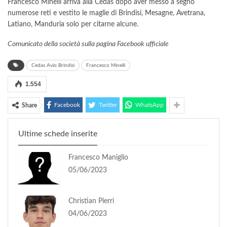
Francesco Minelli arriva alla Cedas dopo aver messo a segno
numerose reti e vestito le maglie di Brindisi, Mesagne, Avetrana,
Latiano, Manduria solo per citarne alcune.
Comunicato della società sulla pagina Facebook ufficiale
Cedas Avio Brindisi
Francesco Minelli
1.554
Facebook
Twitter
WhatsApp
Share
Ultime schede inserite
Francesco Maniglio
05/06/2023
Christian Pierri
04/06/2023