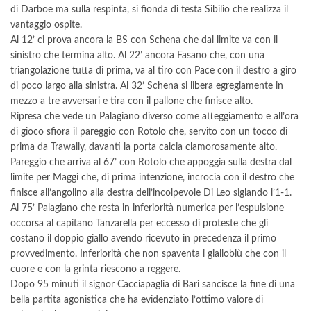
di Darboe ma sulla respinta, si fionda di testa Sibilio che realizza il
vantaggio ospite.
Al 12’ ci prova ancora la BS con Schena che dal limite va con il
sinistro che termina alto. Al 22’ ancora Fasano che, con una
triangolazione tutta di prima, va al tiro con Pace con il destro a giro
di poco largo alla sinistra. Al 32’ Schena si libera egregiamente in
mezzo a tre avversari e tira con il pallone che finisce alto.
Ripresa che vede un Palagiano diverso come atteggiamento e all’ora
di gioco sfiora il pareggio con Rotolo che, servito con un tocco di
prima da Trawally, davanti la porta calcia clamorosamente alto.
Pareggio che arriva al 67’ con Rotolo che appoggia sulla destra dal
limite per Maggi che, di prima intenzione, incrocia con il destro che
finisce all’angolino alla destra dell’incolpevole Di Leo siglando l’1-1.
Al 75’ Palagiano che resta in inferiorità numerica per l’espulsione
occorsa al capitano Tanzarella per eccesso di proteste che gli
costano il doppio giallo avendo ricevuto in precedenza il primo
provvedimento. Inferiorità che non spaventa i gialloblù che con il
cuore e con la grinta riescono a reggere.
Dopo 95 minuti il signor Cacciapaglia di Bari sancisce la fine di una
bella partita agonistica che ha evidenziato l’ottimo valore di