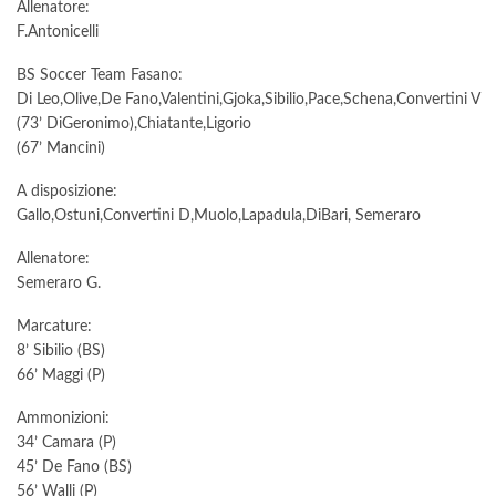
Allenatore:
F.Antonicelli
BS Soccer Team Fasano:
Di Leo,Olive,De Fano,Valentini,Gjoka,Sibilio,Pace,Schena,Convertini V
(73’ DiGeronimo),Chiatante,Ligorio
(67’ Mancini)
A disposizione:
Gallo,Ostuni,Convertini D,Muolo,Lapadula,DiBari, Semeraro
Allenatore:
Semeraro G.
Marcature:
8’ Sibilio (BS)
66’ Maggi (P)
Ammonizioni:
34’ Camara (P)
45’ De Fano (BS)
56’ Walli (P)