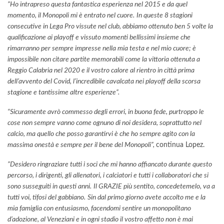
”Ho intrapreso questa fantastica esperienza nel 2015 e da quel
momento, il Monopoli mi è entrato nel cuore.
In queste 8 stagioni
consecutive in Lega Pro vissute nel club, abbiamo ottenuto ben 5 volte la
qualificazione ai playoff e vissuto momenti bellissimi insieme che
rimarranno per sempre impresse nella mia testa e nel mio cuore; è
impossibile non citare partite memorabili come la vittoria ottenuta a
Reggio Calabria nel 2020 e il vostro calore al rientro in città prima
dell’avvento del Covid, l’incredibile cavalcata nei playoff della scorsa
stagione e tantissime altre esperienze”.
“Sicuramente avrò commesso degli errori, in buona fede, purtroppo le
cose non sempre vanno come ognuno di noi desidera, soprattutto nel
calcio, ma quello che posso garantirvi è che ho sempre agito con la
massima onestà e sempre per il bene del Monopoli”,
continua Lopez.
”Desidero ringraziare tutti i soci che mi hanno affiancato durante questo
percorso, i dirigenti, gli allenatori, i calciatori e tutti i collaboratori che si
sono susseguiti in questi anni.
Il GRAZIE più sentito, concedetemelo, va a
tutti voi, tifosi del gabbiano.
Sin dal primo giorno avete accolto me e la
mia famiglia con entusiasmo, facendomi sentire un monopolitano
d’adozione, al Veneziani e in ogni stadio il vostro affetto non è mai