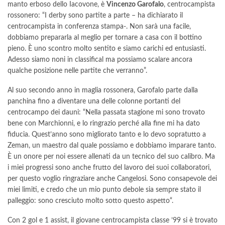
manto erboso dello Iacovone, è
Vincenzo Garofalo
, centrocampista
rossonero: “I derby sono partite a parte – ha dichiarato il
centrocampista in conferenza stampa-. Non sarà una facile,
dobbiamo prepararla al meglio per tornare a casa con il bottino
pieno. È uno scontro molto sentito e siamo carichi ed entusiasti.
Adesso siamo noni in classifical ma possiamo scalare ancora
qualche posizione nelle partite che verranno”.
Al suo secondo anno in maglia rossonera, Garofalo parte dalla
panchina fino a diventare una delle colonne portanti del
centrocampo dei dauni: “Nella passata stagione mi sono trovato
bene con Marchionni, e lo ringrazio perché alla fine mi ha dato
fiducia. Quest’anno sono migliorato tanto e lo devo sopratutto a
Zeman, un maestro dal quale possiamo e dobbiamo imparare tanto.
È un onore per noi essere allenati da un tecnico del suo calibro. Ma
i miei progressi sono anche frutto del lavoro dei suoi collaboratori,
per questo voglio ringraziare anche Cangelosi. Sono consapevole dei
miei limiti, e credo che un mio punto debole sia sempre stato il
palleggio: sono cresciuto molto sotto questo aspetto“.
Con 2 gol e 1 assist, il giovane centrocampista classe ’99 si è trovato