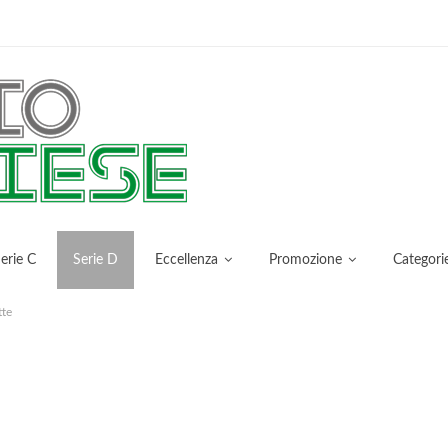
erie C
Serie D
Eccellenza
Promozione
Categori
tte