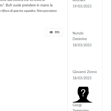
cine alla società che scrivono di
Andriani
ate
“. Bufi vuole prendere in mano la
19/03/2023
mo tifoso di questa squadra. Non possiamo
391
Nunzio
Desimine
18/03/2023
Giovanni Zonno
18/03/2023
Giorgi
Zedginidze