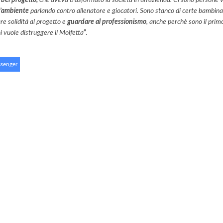
bel progetto,
che aveva trasformato la società in un’azienda. Ci sono persone vi
l’ambiente
parlando contro allenatore e giocatori. Sono stanco di certe bambin
are solidità al progetto e
guardare al professionismo
, anche perchè sono il pri
i vuole distruggere il Molfetta
“.
senger