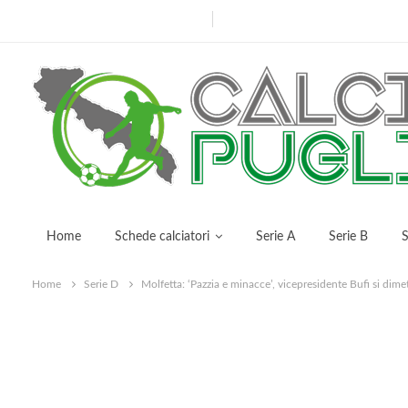
mercoledì, Marzo 22, 2023
Home
Schede calciatori
Serie A
Serie B
S
Home
Serie D
Molfetta: ‘Pazzia e minacce’, vicepresidente Bufi si dime