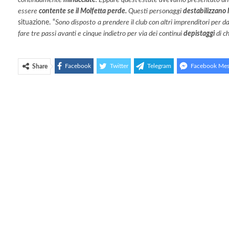
continuamente
minacciate
. Eppure quest’estate avevamo presentato un
essere
contente se il Molfetta perde.
Questi personaggi
destabilizzano 
situazione. “
Sono disposto
a prendere il club con altri imprenditori per d
fare tre passi avanti e cinque indietro per via dei continui
depistaggi
di ch
Facebook
Twitter
Telegram
Facebook Mes
Share