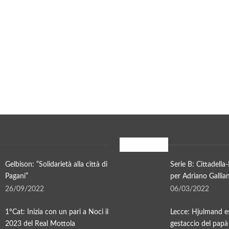
In evidenza
Gelbison: “Solidarietà alla città di
Serie B: Cittadell
Pagani”
per Adriano Gallian
26/09/2022
06/03/2022
1°Cat: Inizia con un pari a Noci il
Lecce: Hjulmand e
2023 del Real Mottola
gestaccio del papà 