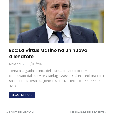
Ecc: La Virtus Matino ha un nuovo
allenatore
Maxtod
03/03/2023
Torna alla guida tecnica della squadra Antonio Toma,
coadiuvato dal suo vice Gianlugi Grasso. Già in panchina con i
salentini la scorsa stagione in Serie D, il tecnico di</!--></!-->
</!-->…
LEGGI DI PIÙ...
POST PIÙ VECCHI
MESSAGGI PIÙ RECENTI