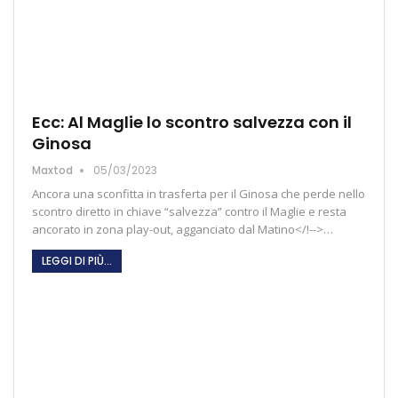
Ecc: Al Maglie lo scontro salvezza con il
Ginosa
Maxtod
05/03/2023
Ancora una sconfitta in trasferta per il Ginosa che perde nello
scontro diretto in chiave “salvezza” contro il Maglie e resta
ancorato in zona play-out, agganciato dal Matino</!-->…
LEGGI DI PIÙ...