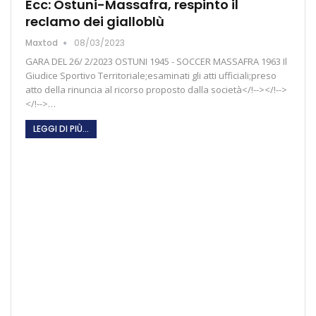
Ecc: Ostuni-Massafra, respinto il
reclamo dei gialloblù
Maxtod
08/03/2023
GARA DEL 26/ 2/2023 OSTUNI 1945 - SOCCER MASSAFRA 1963 Il
Giudice Sportivo Territoriale;esaminati gli atti ufficiali;preso
atto della rinuncia al ricorso proposto dalla società</!--></!-->
</!-->…
LEGGI DI PIÙ...