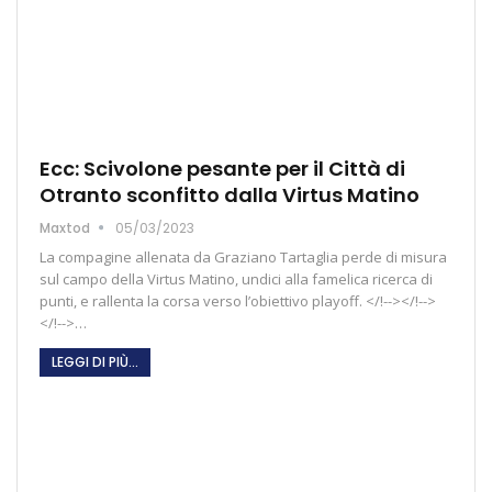
Ecc: Scivolone pesante per il Città di
Otranto sconfitto dalla Virtus Matino
Maxtod
05/03/2023
La compagine allenata da Graziano Tartaglia perde di misura
sul campo della Virtus Matino, undici alla famelica ricerca di
punti, e rallenta la corsa verso l’obiettivo playoff. </!--></!-->
</!-->…
LEGGI DI PIÙ...