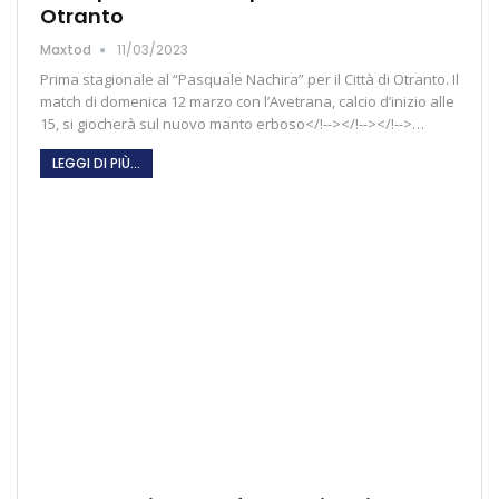
Otranto
Maxtod
11/03/2023
Prima stagionale al “Pasquale Nachira” per il Città di Otranto. Il
match di domenica 12 marzo con l’Avetrana, calcio d’inizio alle
15, si giocherà sul nuovo manto erboso</!--></!--></!-->…
LEGGI DI PIÙ...