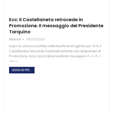
Ecc: Il Castellaneta retrocede in
Promozione. Il messaggio del Presidente
Tarquino
Maxtod
05/03/2023
Dopo la sonora sconfitta nella trasferta di Ugento per 13-0, il
Castellaneta retrocede matematicamente nel campionato di
Promozione. Ecco il post del presidente Giuseppe</!--></!-->
</!-->…
LEGGI DI PIÙ...