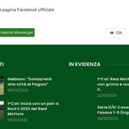
 pagina Facebook ufficiale
acebook Messenger
134
TI
IN EVIDENZA
Gelbison: “Solidarietà
1°Cat: Real Mott
alla città di Pagani”
con grinta e cu
il…
26/09/2022
22/01/2023
1°Cat: Inizia con un pari a
Serie D/H: Cas
Noci il 2023 del Real
Fasano 1-0 (hig
Mottola
08/05/2022
08/01/2023