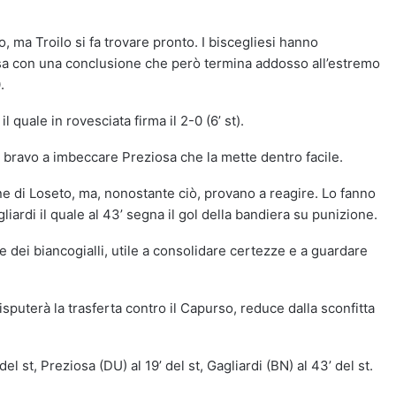
lo, ma Troilo si fa trovare pronto. I biscegliesi hanno
osa con una conclusione che però termina addosso all’estremo
.
 quale in rovesciata firma il 2-0 (6’ st).
te, bravo a imbeccare Preziosa che la mette dentro facile.
one di Loseto, ma, nonostante ciò, provano a reagire. Lo fanno
gliardi il quale al 43’ segna il gol della bandiera su punizione.
te dei biancogialli, utile a consolidare certezze e a guardare
puterà la trasferta contro il Capurso, reduce dalla sconfitta
el st, Preziosa (DU) al 19’ del st, Gagliardi (BN) al 43’ del st.