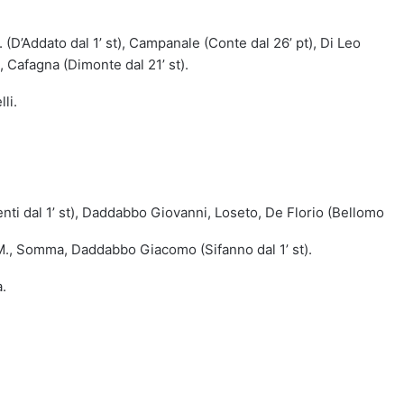
D. (D’Addato dal 1’ st), Campanale (Conte dal 26’ pt), Di Leo
), Cafagna (Dimonte dal 21’ st).
li.
renti dal 1’ st), Daddabbo Giovanni, Loseto, De Florio (Bellomo
ro M., Somma, Daddabbo Giacomo (Sifanno dal 1’ st).
a.