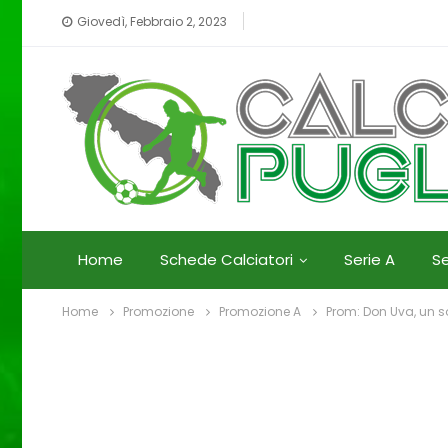
Giovedì, Febbraio 2, 2023
Home
Schede Calciatori
Serie A
Se
Home
Promozione
Promozione A
Prom: Don Uva, un son