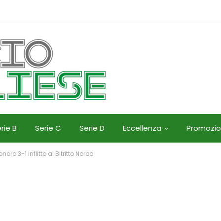
rie B
Serie C
Serie D
Eccellenza
Promozi
oro 3-1 inflitto al Bitritto Norba