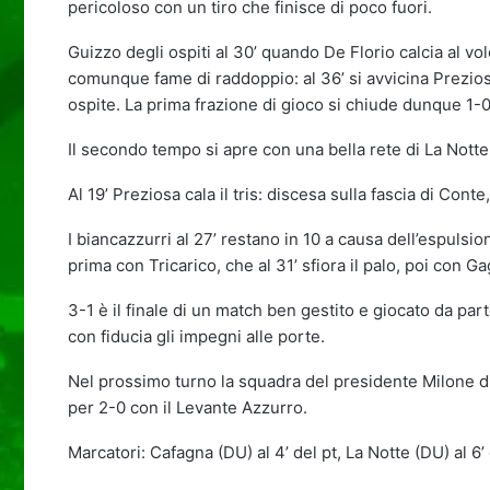
pericoloso con un tiro che finisce di poco fuori.
Guizzo degli ospiti al 30’ quando De
Florio calcia al vo
comunque fame di raddoppio: al 36’ si avvicina Prezi
ospite. La prima frazione di gioco si chiude dunque 1-0
Il secondo tempo si apre con una bella rete di La Notte il
Al 19’ Preziosa cala il tris: discesa sulla fascia di Con
I biancazzurri al 27’ restano in 10 a causa dell’espulsi
prima con Tricarico, che al 31’ sfiora il palo, poi con Ga
3-1 è il finale di un match ben gestito e giocato da par
con fiducia gli impegni alle porte.
Nel prossimo turno la squadra del presidente Milone dis
per 2-0 con il Levante Azzurro.
Marcatori: Cafagna (DU) al 4’ del pt, La Notte (DU) al 6’ d